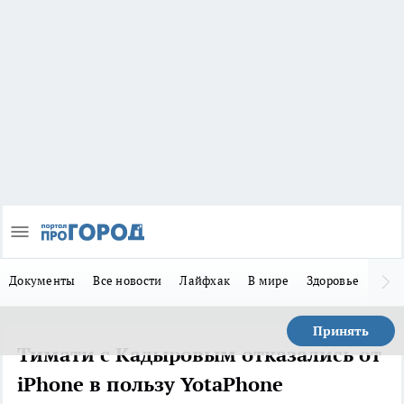
Документы
Все новости
Лайфхак
В мире
Здоровье
Зака
Принять
Тимати с Кадыровым отказались от
iPhone в пользу YotaPhone