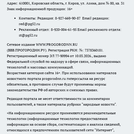
Адрес: 610001, Кировская область, г. Киров, ул. Азина, дом № 80, кв. 31
Знак информационной продукции: 16+
Контакты: Редакция: 8-927-669-90-87 Email редакции:
red@pg52.ru
Рекламный отдел: 8-920-004-61-95 Email рекламного отдела:
st@pg52.ru
Сетевое издание WWW.PROGORODNN.RU
(ВВВ.ПРОГОРОДНН.РУ). Регистрация РКН: №: 7378360181.
Регистрационный номер ЭЛ 77-90994 от 10.03.2026., выдано
Федеральной службой по надзору в сфере связи, информационных
технологий и массовых коммуникаций.
Возрастная категория сайта 16+. При использовании материалов
новостного портала progorodnn.ru гиперссылка на ресурс
обязательна
,
в противном случае будут применены нормы
законодательства РФ об авторских и смежных правах.
Редакция портала не несет ответственности за комментарии
пользователей, а также материалы рубрики "народные новости".
«На информационном ресурсе применяются рекомендательные
технологии (информационные технологии предоставления
информации на основе сбора, систематизации и анализа сведений,
относящихся к предпочтениям пользователей сети "Интернет",