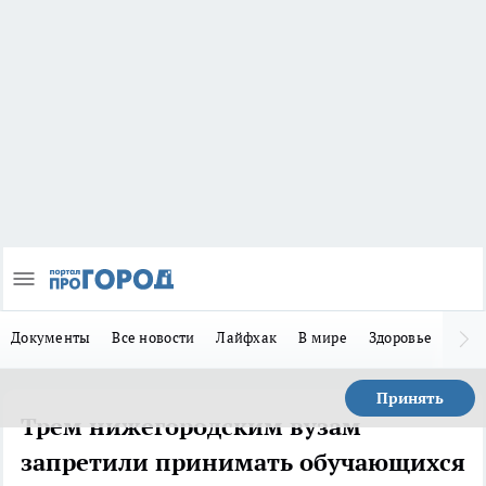
Документы
Все новости
Лайфхак
В мире
Здоровье
Зака
Принять
Трем нижегородским вузам
запретили принимать обучающихся