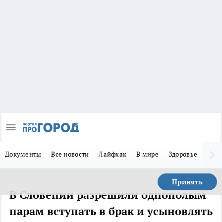
Документы
Все новости
Лайфхак
В мире
Здоровье
Зака
Принять
В Словении разрешили однополым
парам вступать в брак и усыновлять