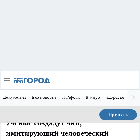
Документы
Все новости
Лайфхак
В мире
Здоровье
Зака
Принять
Ученые создадут чип,
имитирующий человеческий