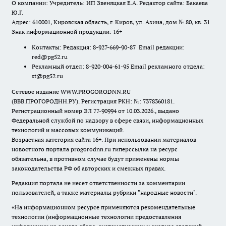
О компании: Учредитель: ИП Звеняцкая Е.А. Редактор сайта: Бакаева
Ю.Г.
Адрес: 610001, Кировская область, г. Киров, ул. Азина, дом № 80, кв. 31
Знак информационной продукции: 16+
Контакты: Редакция: 8-927-669-90-87 Email редакции:
red@pg52.ru
Рекламный отдел: 8-920-004-61-95 Email рекламного отдела:
st@pg52.ru
Сетевое издание WWW.PROGORODNN.RU
(ВВВ.ПРОГОРОДНН.РУ). Регистрация РКН: №: 7378360181.
Регистрационный номер ЭЛ 77-90994 от 10.03.2026., выдано
Федеральной службой по надзору в сфере связи, информационных
технологий и массовых коммуникаций.
Возрастная категория сайта 16+. При использовании материалов
новостного портала progorodnn.ru гиперссылка на ресурс
обязательна
,
в противном случае будут применены нормы
законодательства РФ об авторских и смежных правах.
Редакция портала не несет ответственности за комментарии
пользователей, а также материалы рубрики "народные новости".
«На информационном ресурсе применяются рекомендательные
технологии (информационные технологии предоставления