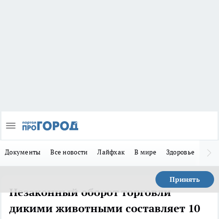
Документы
Все новости
Лайфхак
В мире
Здоровье
Зака
Принять
Незаконный оборот торговли
дикими животными составляет 10