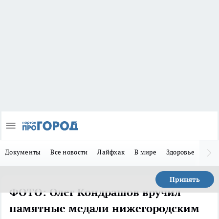
Документы
Все новости
Лайфхак
В мире
Здоровье
Зака
Принять
ФОТО: Олег Кондрашов вручил
памятные медали нижегородским