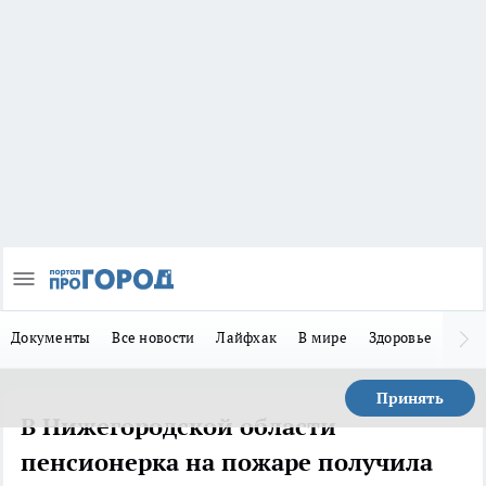
Документы
Все новости
Лайфхак
В мире
Здоровье
Зака
Принять
В Нижегородской области
пенсионерка на пожаре получила