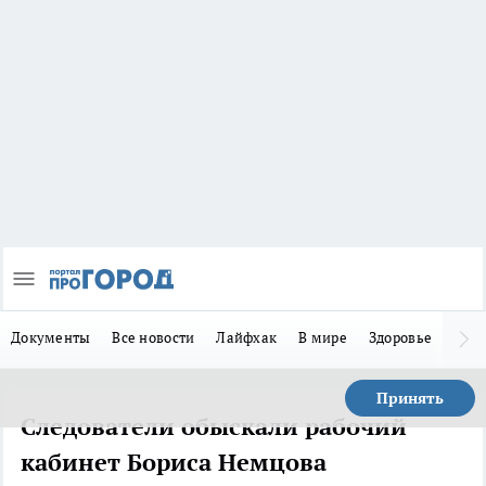
Документы
Все новости
Лайфхак
В мире
Здоровье
Зака
Принять
Следователи обыскали рабочий
кабинет Бориса Немцова