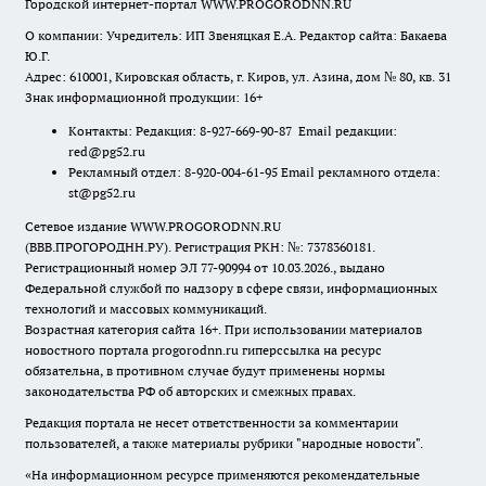
Городской интернет-портал WWW.PROGORODNN.RU
О компании: Учредитель: ИП Звеняцкая Е.А. Редактор сайта: Бакаева
Ю.Г.
Адрес: 610001, Кировская область, г. Киров, ул. Азина, дом № 80, кв. 31
Знак информационной продукции: 16+
Контакты: Редакция: 8-927-669-90-87 Email редакции:
red@pg52.ru
Рекламный отдел: 8-920-004-61-95 Email рекламного отдела:
st@pg52.ru
Сетевое издание WWW.PROGORODNN.RU
(ВВВ.ПРОГОРОДНН.РУ). Регистрация РКН: №: 7378360181.
Регистрационный номер ЭЛ 77-90994 от 10.03.2026., выдано
Федеральной службой по надзору в сфере связи, информационных
технологий и массовых коммуникаций.
Возрастная категория сайта 16+. При использовании материалов
новостного портала progorodnn.ru гиперссылка на ресурс
обязательна
,
в противном случае будут применены нормы
законодательства РФ об авторских и смежных правах.
Редакция портала не несет ответственности за комментарии
пользователей, а также материалы рубрики "народные новости".
«На информационном ресурсе применяются рекомендательные