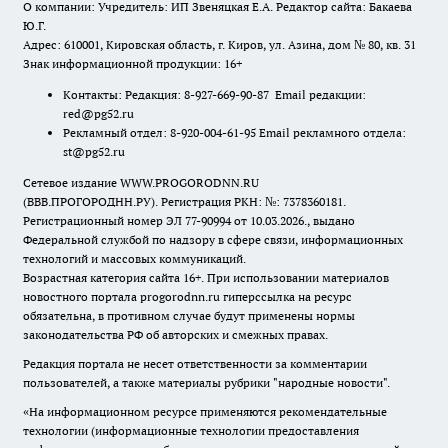
О компании: Учредитель: ИП Звеняцкая Е.А. Редактор сайта: Бакаева
Ю.Г.
Адрес: 610001, Кировская область, г. Киров, ул. Азина, дом № 80, кв. 31
Знак информационной продукции: 16+
Контакты: Редакция: 8-927-669-90-87 Email редакции:
red@pg52.ru
Рекламный отдел: 8-920-004-61-95 Email рекламного отдела:
st@pg52.ru
Сетевое издание WWW.PROGORODNN.RU
(ВВВ.ПРОГОРОДНН.РУ). Регистрация РКН: №: 7378360181.
Регистрационный номер ЭЛ 77-90994 от 10.03.2026., выдано
Федеральной службой по надзору в сфере связи, информационных
технологий и массовых коммуникаций.
Возрастная категория сайта 16+. При использовании материалов
новостного портала progorodnn.ru гиперссылка на ресурс
обязательна
,
в противном случае будут применены нормы
законодательства РФ об авторских и смежных правах.
Редакция портала не несет ответственности за комментарии
пользователей, а также материалы рубрики "народные новости".
«На информационном ресурсе применяются рекомендательные
технологии (информационные технологии предоставления