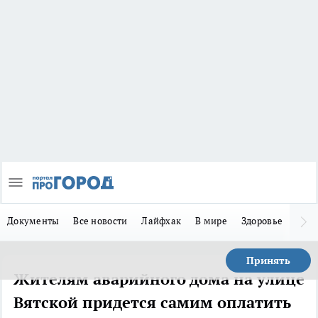
Документы
Все новости
Лайфхак
В мире
Здоровье
Зака
Принять
Жителям аварийного дома на улице
Вятской придется самим оплатить