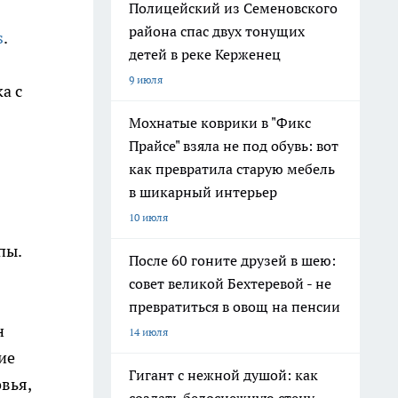
Полицейский из Семеновского
района спас двух тонущих
s
.
детей в реке Керженец
9 июля
а с
Мохнатые коврики в "Фикс
Прайсе" взяла не под обувь: вот
как превратила старую мебель
в шикарный интерьер
10 июля
пы.
После 60 гоните друзей в шею:
совет великой Бехтеревой - не
превратиться в овощ на пенсии
н
14 июля
ие
Гигант с нежной душой: как
вья,