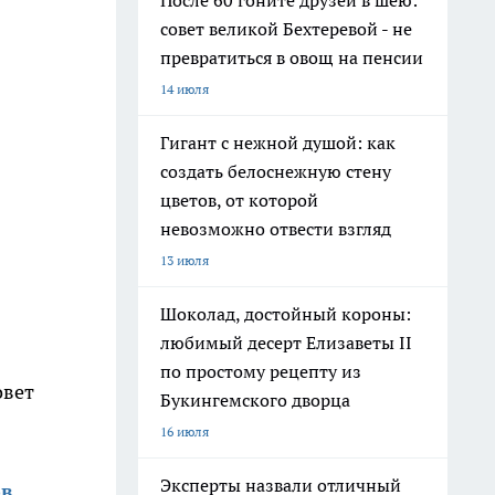
После 60 гоните друзей в шею:
совет великой Бехтеревой - не
превратиться в овощ на пенсии
14 июля
Гигант с нежной душой: как
создать белоснежную стену
цветов, от которой
невозможно отвести взгляд
13 июля
Шоколад, достойный короны:
любимый десерт Елизаветы II
по простому рецепту из
овет
Букингемского дворца
16 июля
Эксперты назвали отличный
ов