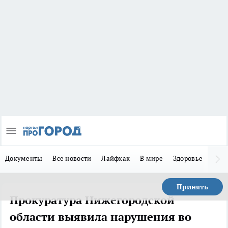
Документы
Все новости
Лайфхак
В мире
Здоровье
Зака
Принять
Прокуратура Нижегородской
области выявила нарушения во