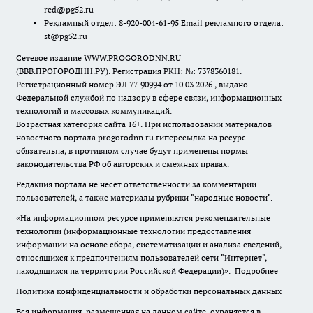
red@pg52.ru
Рекламный отдел: 8-920-004-61-95 Email рекламного отдела:
st@pg52.ru
Сетевое издание WWW.PROGORODNN.RU
(ВВВ.ПРОГОРОДНН.РУ). Регистрация РКН: №: 7378360181.
Регистрационный номер ЭЛ 77-90994 от 10.03.2026., выдано
Федеральной службой по надзору в сфере связи, информационных
технологий и массовых коммуникаций.
Возрастная категория сайта 16+. При использовании материалов
новостного портала progorodnn.ru гиперссылка на ресурс
обязательна
,
в противном случае будут применены нормы
законодательства РФ об авторских и смежных правах.
Редакция портала не несет ответственности за комментарии
пользователей, а также материалы рубрики "народные новости".
«На информационном ресурсе применяются рекомендательные
технологии (информационные технологии предоставления
информации на основе сбора, систематизации и анализа сведений,
относящихся к предпочтениям пользователей сети "Интернет",
находящихся на территории Российской Федерации)».
Подробнее
Политика конфиденциальности и обработки персональных данных
Вся информация, размещенная на данном сайте, охраняется в