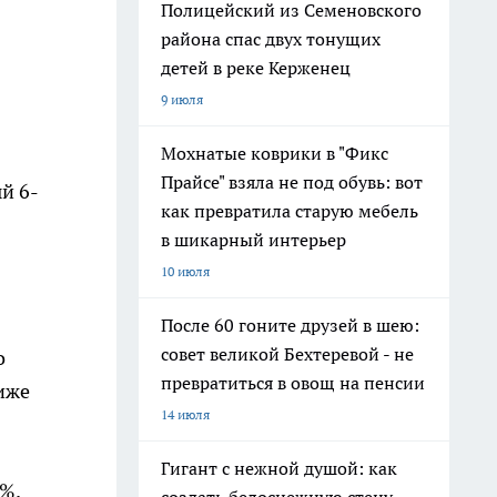
Полицейский из Семеновского
района спас двух тонущих
детей в реке Керженец
9 июля
Мохнатые коврики в "Фикс
Прайсе" взяла не под обувь: вот
й 6-
как превратила старую мебель
в шикарный интерьер
10 июля
После 60 гоните друзей в шею:
совет великой Бехтеревой - не
о
превратиться в овощ на пенсии
иже
14 июля
Гигант с нежной душой: как
%.