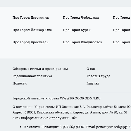
Про Город Дзержинск
Про Город Чебоксары
Про Город
Про Город Йошкар-Ола
Про Город Курск
Про Город
Про Город Ярославль
Про Город Владивосток
Про Город
Обзорные статьи и пресс-релизы
О нас
Редакционная политика
Условия труда
Новости
Главная
Городской интернет-портал WWW.PROGORODNN.RU
О компании: Учредитель: ИП Звеняцкая Е.А. Редактор сайта: Бакаева Ю.
Адрес: 610001, Кировская область, г. Киров, ул. Азина, дом № 80, кв. 31
Знак информационной продукции: 16+
Контакты: Редакция: 8-927-669-90-87 Email редакции: red@pg52