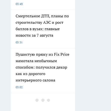
03:49
Смертельное ДТП, планы по
строительству АЭС и рост
баллов в вузах: главные
новости за 7 августа
03:31
Пушистую пряжу из Fix Price
намотала необычным
способом: получился декор
как из дорогого
интерьерного салона
03:02
5 кг баклажанов и 3 кг
перца: как приготовить