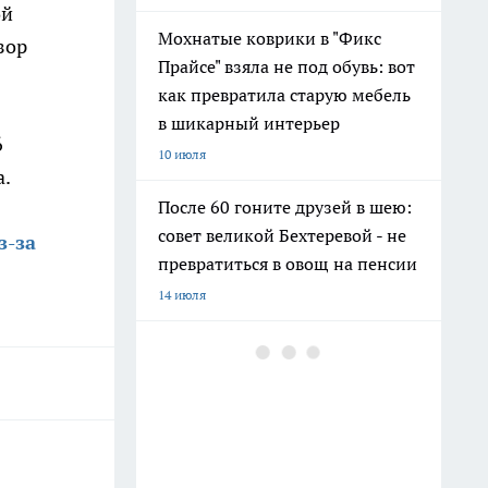
ой
Мохнатые коврики в "Фикс
зор
Прайсе" взяла не под обувь: вот
как превратила старую мебель
в шикарный интерьер
6
10 июля
а.
После 60 гоните друзей в шею:
совет великой Бехтеревой - не
з-за
превратиться в овощ на пенсии
14 июля
Шоколад, достойный короны:
любимый десерт Елизаветы II
по простому рецепту из
Букингемского дворца
16 июля