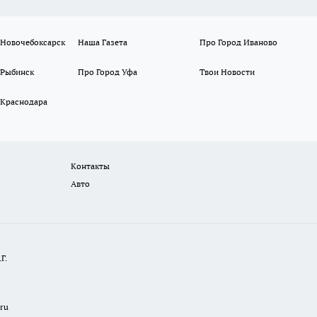
 Новочебоксарск
Наша Газета
Про Город Иваново
 Рыбинск
Про Город Уфа
Твои Новости
 Краснодара
Контакты
Авто
Г.
.ru