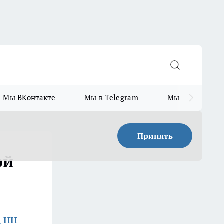
Мы ВКонтакте
Мы в Telegram
Мы в MAX
Принять
ой
д НН