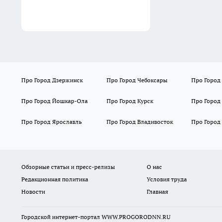
Про Город Дзержинск
Про Город Чебоксары
Про Город
Про Город Йошкар-Ола
Про Город Курск
Про Город
Про Город Ярославль
Про Город Владивосток
Про Город
Обзорные статьи и пресс-релизы
О нас
Редакционная политика
Условия труда
Новости
Главная
Городской интернет-портал WWW.PROGORODNN.RU