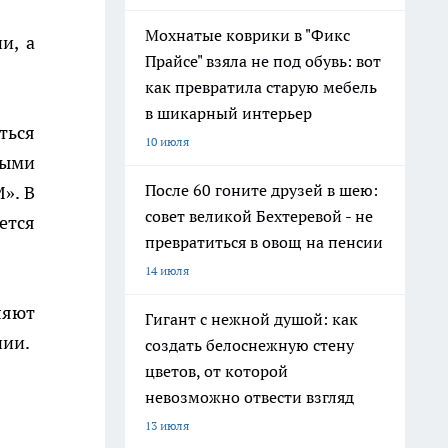
Мохнатые коврики в "Фикс
и, а
Прайсе" взяла не под обувь: вот
как превратила старую мебель
в шикарный интерьер
ться
10 июля
мыми
После 60 гоните друзей в шею:
». В
совет великой Бехтеревой - не
ется
превратиться в овощ на пенсии
14 июля
ляют
Гигант с нежной душой: как
нии.
создать белоснежную стену
цветов, от которой
невозможно отвести взгляд
13 июля