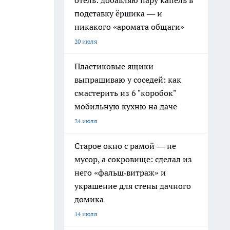
отель: добавляю пару капель в
подставку ёршика — и
никакого «аромата общаги»
20 июля
Пластиковые ящики
выпрашиваю у соседей: как
смастерить из 6 "коробок"
мобильную кухню на даче
24 июля
Старое окно с рамой — не
мусор, а сокровище: сделал из
него «фальш‑витраж» и
украшение для стены дачного
домика
14 июля