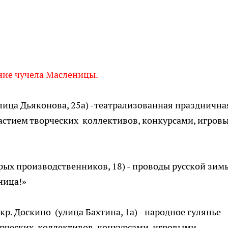
гание чучела Масленицы.
лица Дьяконова, 25а) -театрализованная празднична
астием творческих коллективов, конкурсами, игров
рых производственников, 18) - проводы русской зим
ница!»
кр. Доскино (улица Бахтина, 1а) - народное гулянье
орческих коллективов, конкурсами, игровыми