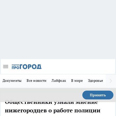
Документы
Все новости
Лайфхак
В мире
Здоровье
Зака
Принять
Общественники узнали мнение
нижегородцев о работе полиции