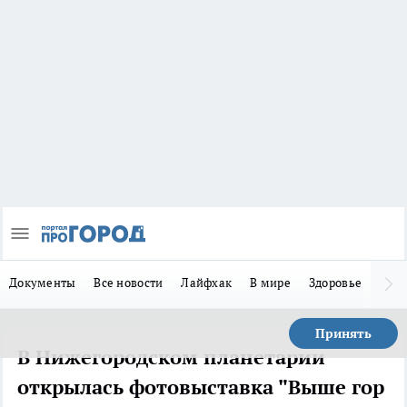
Документы
Все новости
Лайфхак
В мире
Здоровье
Зака
Принять
В Нижегородском планетарии
открылась фотовыставка "Выше гор