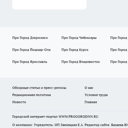
Про Город Дзержинск
Про Город Чебоксары
Про Город
Про Город Йошкар-Ола
Про Город Курск
Про Город
Про Город Ярославль
Про Город Владивосток
Про Город
Обзорные статьи и пресс-релизы
О нас
Редакционная политика
Условия труда
Новости
Главная
Городской интернет-портал WWW.PROGORODNN.RU
О компании: Учредитель: ИП Звеняцкая Е.А. Редактор сайта: Бакаева Ю.