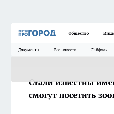
Общество
Инц
Документы
Все новости
Лайфхак
Стали известны име
смогут посетить зо