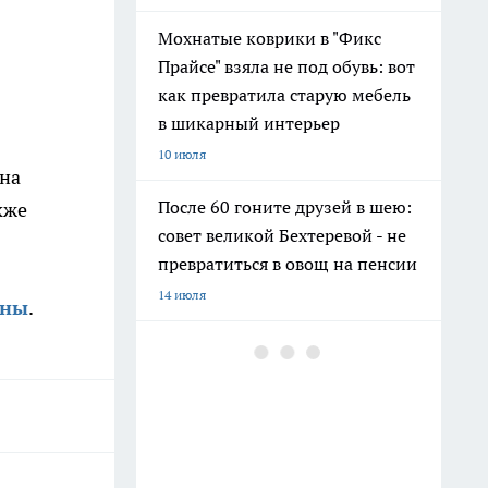
Мохнатые коврики в "Фикс
Прайсе" взяла не под обувь: вот
как превратила старую мебель
в шикарный интерьер
10 июля
 на
После 60 гоните друзей в шею:
кже
совет великой Бехтеревой - не
превратиться в овощ на пенсии
14 июля
ены
.
Гигант с нежной душой: как
создать белоснежную стену
цветов, от которой
невозможно отвести взгляд
13 июля