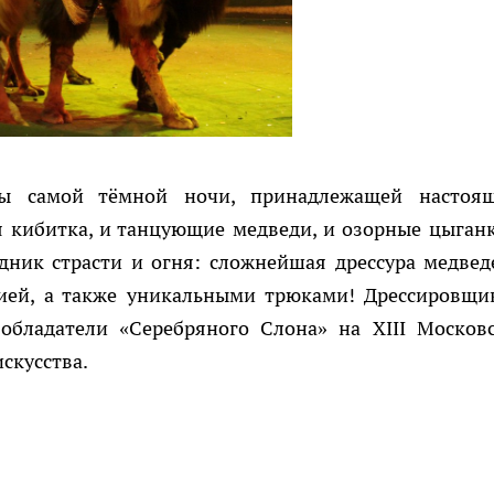
ны самой тёмной ночи, принадлежащей настоя
я кибитка, и танцующие медведи, и озорные цыганк
ник страсти и огня: сложнейшая дрессура медвед
фией, а также уникальными трюками! Дрессировщи
обладатели «Серебряного Слона» на XIII Москов
скусства.