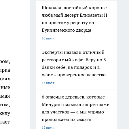
Шоколад, достойный короны:
любимый десерт Елизаветы II
по простому рецепту из
Букингемского дворца
16 июля
Эксперты назвали отличный
растворимый кофе: беру по 3
ром,
банки себе, на подарок и в
ирка
офис – проверенное качество
циях
13 июля
пные
имая
6 опасных деревьев, которые
том,
Мичурин называл запретными
для участков — а мы упрямо
ежду
продолжаем их сажать
тает
12 июля