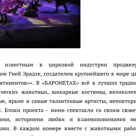
известным в цирковой индустрии продюсе
ом Гией Эрадзе, создателем крупнейшего в мире ц
онтинентов»». В «БАРОНЕТАХ» всё в лучших тради
ических животных, шикарные костюмы, великоле
ые, яркие и самые талантливые артисты, неповтор
я. Блоки проекта – мини-спектакли со своим сюже
гами, историями любви и взаимопонимания м
ыми. В каждом номере вместе с животными рабо