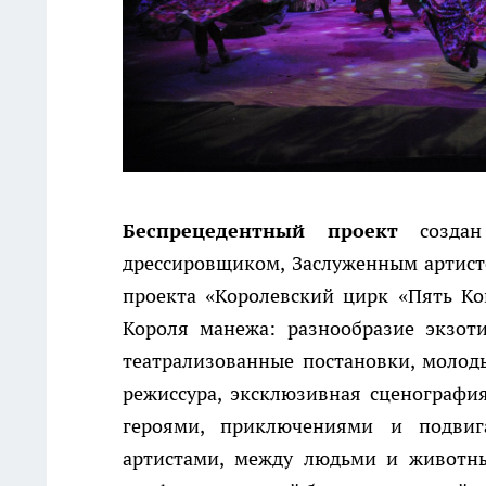
Беспрецедентный проект
создан 
дрессировщиком, Заслуженным артист
проекта «Королевский цирк «Пять К
Короля манежа: разнообразие экзот
театрализованные постановки, молод
режиссура, эксклюзивная сценографи
героями, приключениями и подви
артистами, между людьми и животн