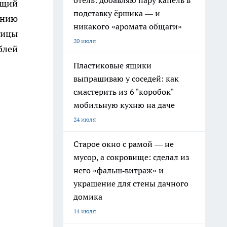
отель: добавляю пару капель в
ящий
подставку ёршика — и
ению
никакого «аромата общаги»
ницы
20 июля
блей
Пластиковые ящики
выпрашиваю у соседей: как
смастерить из 6 "коробок"
мобильную кухню на даче
24 июля
Старое окно с рамой — не
мусор, а сокровище: сделал из
него «фальш‑витраж» и
украшение для стены дачного
домика
14 июля