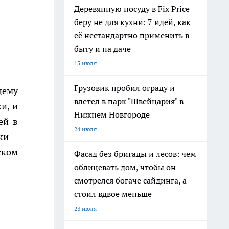
Деревянную посуду в Fix Price
беру не для кухни: 7 идей, как
её нестандартно применить в
быту и на даче
15 июля
Грузовик пробил ограду и
щему
влетел в парк "Швейцария" в
и, и
Нижнем Новгороде
ей в
24 июля
ки –
ском
Фасад без бригады и лесов: чем
облицевать дом, чтобы он
смотрелся богаче сайдинга, а
стоил вдвое меньше
23 июля