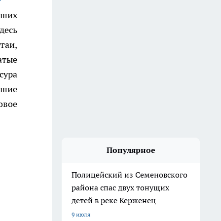
сших
десь
гаи,
атые
сура
йшие
овое
Популярное
Полицейский из Семеновского
района спас двух тонущих
детей в реке Керженец
9 июля