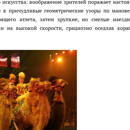
 искусства: воображение зрителей поражает насто
я в причудливые геометрические узоры по манов
оящего атлета, затем хрупкие, но смелые наезд
 на высокой скорости, грациозно оседлав кора