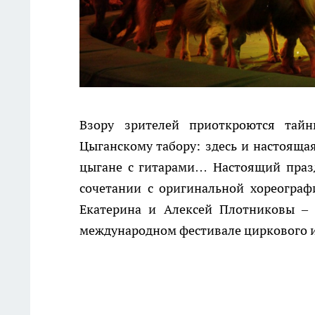
Взору зрителей приоткроются тай
Цыганскому табору: здесь и настояща
цыгане с гитарами… Настоящий празд
сочетании с оригинальной хореогра
Екатерина и Алексей Плотниковы – 
международном фестивале циркового и