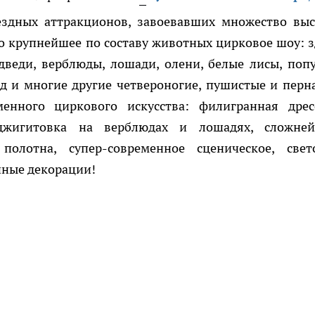
здных аттракционов, завоевавших множество вы
о крупнейшее по составу животных цирковое шоу: з
дведи, верблюды, лошади, олени, белые лисы, попу
д и многие другие четвероногие, пушистые и перн
менного циркового искусства: филигранная дрес
джигитовка на верблюдах и лошадях, сложне
полотна, супер-современное сценическое, свет
нные декорации!