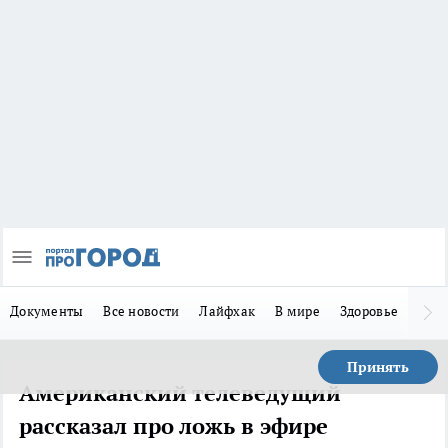
Документы
Все новости
Лайфхак
В мире
Здоровье
Зака
Принять
Американский телеведущий
рассказал про ложь в эфире