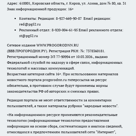
Адрес: 610001, Кировская область, г. Киров, ул. Азина, дом № 80, кв. 31
Знак информационной продукции: 16+
Контакты: Редакция: 8-927-669-90-87 Email редакции:
red@pg52.ru
Рекламный отдел: 8-920-004-61-95 Email рекламного отдела:
st@pg52.ru
Сетевое издание WWW.PROGORODNN.RU
(ВВВ.ПРОГОРОДНН.РУ). Регистрация РКН: №: 7378360181.
Регистрационный номер ЭЛ 77-90994 от 10.03.2026., выдано
Федеральной службой по надзору в сфере связи, информационных
технологий и массовых коммуникаций.
Возрастная категория сайта 16+. При использовании материалов
новостного портала progorodnn.ru гиперссылка на ресурс
обязательна
,
в противном случае будут применены нормы
законодательства РФ об авторских и смежных правах.
Редакция портала не несет ответственности за комментарии
пользователей, а также материалы рубрики "народные новости".
«На информационном ресурсе применяются рекомендательные
технологии (информационные технологии предоставления
информации на основе сбора, систематизации и анализа сведений,
относящихся к предпочтениям пользователей сети "Интернет",