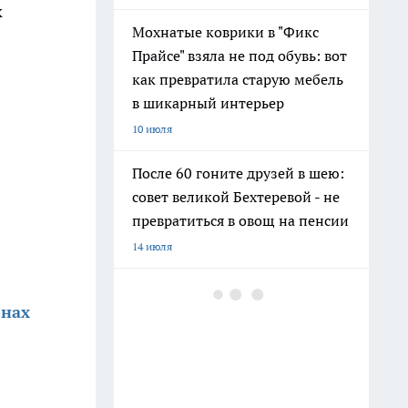
к
Мохнатые коврики в "Фикс
Прайсе" взяла не под обувь: вот
как превратила старую мебель
в шикарный интерьер
10 июля
После 60 гоните друзей в шею:
совет великой Бехтеревой - не
превратиться в овощ на пенсии
14 июля
Гигант с нежной душой: как
онах
создать белоснежную стену
цветов, от которой
невозможно отвести взгляд
13 июля