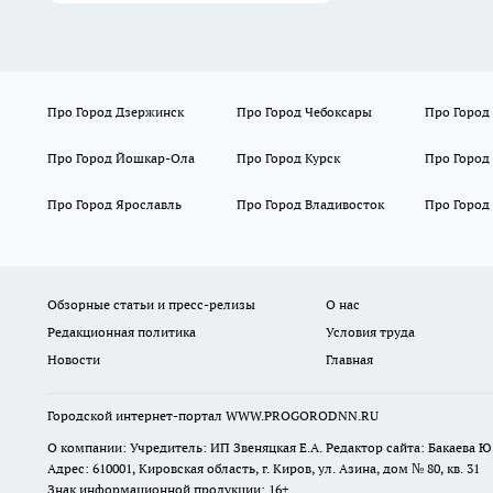
Про Город Дзержинск
Про Город Чебоксары
Про Город
Про Город Йошкар-Ола
Про Город Курск
Про Город
Про Город Ярославль
Про Город Владивосток
Про Город
Обзорные статьи и пресс-релизы
О нас
Редакционная политика
Условия труда
Новости
Главная
Городской интернет-портал WWW.PROGORODNN.RU
О компании: Учредитель: ИП Звеняцкая Е.А. Редактор сайта: Бакаева Ю.
Адрес: 610001, Кировская область, г. Киров, ул. Азина, дом № 80, кв. 31
Знак информационной продукции: 16+