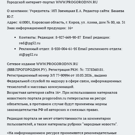
Городской интернет-портал WWW.PROGORODNN.RU
О компании: Учредитель: ИП Звеняцкая Е.А. Редактор сайта: Бакаева
Ю.Г.
Адрес: 610001, Кировская область, г. Киров, ул. Азина, дом № 80, кв. 31
Знак информационной продукции: 16+
Контакты: Редакция: 8-927-669-90-87 Email редакции:
red@pg52.ru
Рекламный отдел: 8-920-004-61-95 Email рекламного отдела:
st@pg52.ru
Сетевое издание WWW.PROGORODNN.RU
(ВВВ.ПРОГОРОДНН.РУ). Регистрация РКН: №: 7378360181.
Регистрационный номер ЭЛ 77-90994 от 10.03.2026., выдано
Федеральной службой по надзору в сфере связи, информационных
технологий и массовых коммуникаций.
Возрастная категория сайта 16+. При использовании материалов
новостного портала progorodnn.ru гиперссылка на ресурс
обязательна
,
в противном случае будут применены нормы
законодательства РФ об авторских и смежных правах.
Редакция портала не несет ответственности за комментарии
пользователей, а также материалы рубрики "народные новости".
«На информационном ресурсе применяются рекомендательные