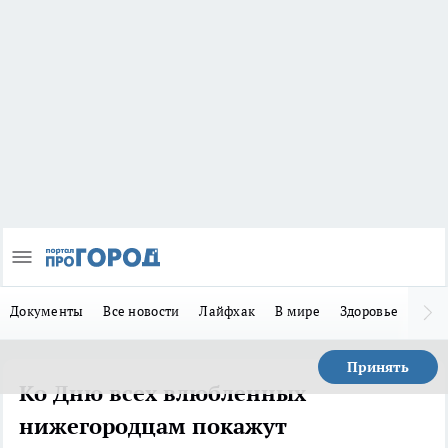
Документы
Все новости
Лайфхак
В мире
Здоровье
Зака
Принять
Ко Дню всех влюбленных
нижегородцам покажут