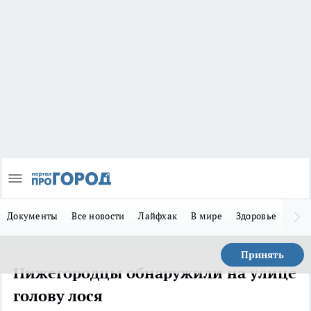
Документы
Все новости
Лайфхак
В мире
Здоровье
Зака
Принять
Нижегородцы обнаружили на улице
голову лося