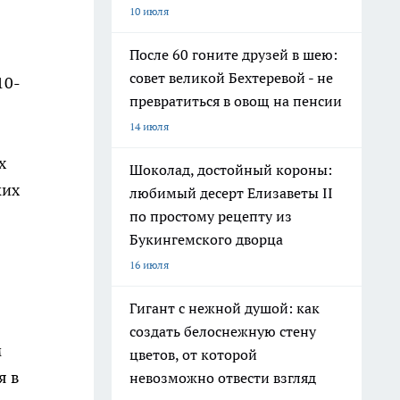
10 июля
После 60 гоните друзей в шею:
совет великой Бехтеревой - не
10-
превратиться в овощ на пенсии
14 июля
х
Шоколад, достойный короны:
ких
любимый десерт Елизаветы II
по простому рецепту из
Букингемского дворца
в
16 июля
Гигант с нежной душой: как
создать белоснежную стену
м
цветов, от которой
я в
невозможно отвести взгляд