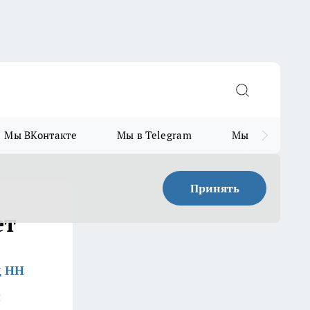
Мы ВКонтакте
Мы в Telegram
Мы в MAX
Принять
ет
д НН
и