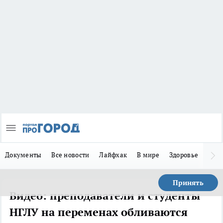
Документы
Все новости
Лайфхак
В мире
Здоровье
Зака
Принять
Видео: преподаватели и студенты
НГЛУ на переменах обливаются