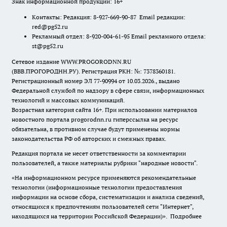
Знак информационной продукции: 16+
Контакты: Редакция: 8-927-669-90-87 Email редакции:
red@pg52.ru
Рекламный отдел: 8-920-004-61-95 Email рекламного отдела:
st@pg52.ru
Сетевое издание WWW.PROGORODNN.RU
(ВВВ.ПРОГОРОДНН.РУ). Регистрация РКН: №: 7378360181.
Регистрационный номер ЭЛ 77-90994 от 10.03.2026., выдано
Федеральной службой по надзору в сфере связи, информационных
технологий и массовых коммуникаций.
Возрастная категория сайта 16+. При использовании материалов
новостного портала progorodnn.ru гиперссылка на ресурс
обязательна
,
в противном случае будут применены нормы
законодательства РФ об авторских и смежных правах.
Редакция портала не несет ответственности за комментарии
пользователей, а также материалы рубрики "народные новости".
«На информационном ресурсе применяются рекомендательные
технологии (информационные технологии предоставления
информации на основе сбора, систематизации и анализа сведений,
относящихся к предпочтениям пользователей сети "Интернет",
находящихся на территории Российской Федерации)».
Подробнее