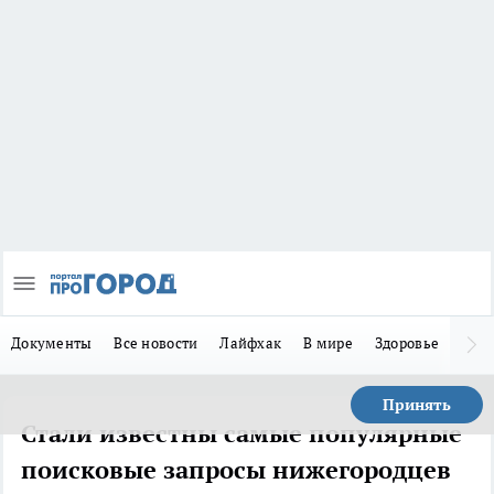
Документы
Все новости
Лайфхак
В мире
Здоровье
Зака
Принять
Стали известны самые популярные
поисковые запросы нижегородцев