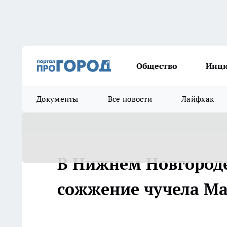
Общество
Инц
Документы
Все новости
Лайфхак
В Нижнем Новгороде
сожжение чучела М