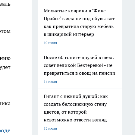
валь
Мохнатые коврики в "Фикс
Прайсе" взяла не под обувь: вот
как превратила старую мебель
этом
в шикарный интерьер
10 июля
После 60 гоните друзей в шею:
анию
совет великой Бехтеревой - не
удет
превратиться в овощ на пенсии
14 июля
Гигант с нежной душой: как
ника
создать белоснежную стену
цветов, от которой
невозможно отвести взгляд
13 июля
роде