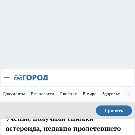
Документы
Все новости
Лайфхак
В мире
Здоровье
Зака
Принять
Ученые получили снимки
астероида, недавно пролетевшего