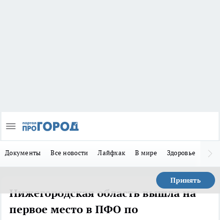
Документы
Все новости
Лайфхак
В мире
Здоровье
Зака
Принять
Нижегородская область вышла на
первое место в ПФО по