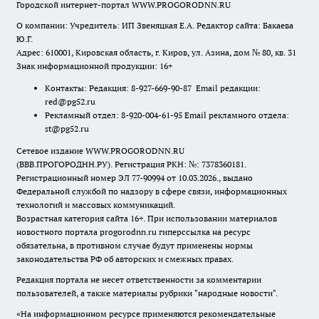
Городской интернет-портал WWW.PROGORODNN.RU
О компании: Учредитель: ИП Звеняцкая Е.А. Редактор сайта: Бакаева
Ю.Г.
Адрес: 610001, Кировская область, г. Киров, ул. Азина, дом № 80, кв. 31
Знак информационной продукции: 16+
Контакты: Редакция: 8-927-669-90-87 Email редакции:
red@pg52.ru
Рекламный отдел: 8-920-004-61-95 Email рекламного отдела:
st@pg52.ru
Сетевое издание WWW.PROGORODNN.RU
(ВВВ.ПРОГОРОДНН.РУ). Регистрация РКН: №: 7378360181.
Регистрационный номер ЭЛ 77-90994 от 10.03.2026., выдано
Федеральной службой по надзору в сфере связи, информационных
технологий и массовых коммуникаций.
Возрастная категория сайта 16+. При использовании материалов
новостного портала progorodnn.ru гиперссылка на ресурс
обязательна
,
в противном случае будут применены нормы
законодательства РФ об авторских и смежных правах.
Редакция портала не несет ответственности за комментарии
пользователей, а также материалы рубрики "народные новости".
«На информационном ресурсе применяются рекомендательные