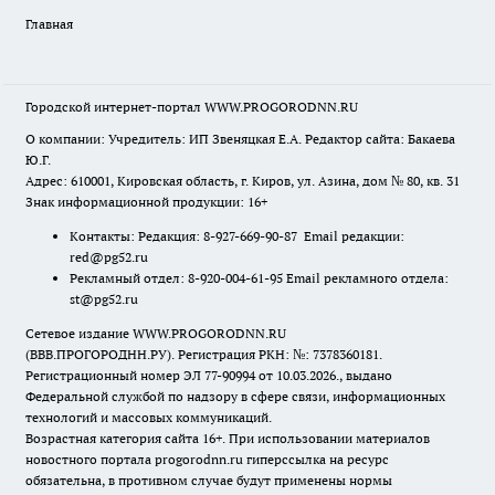
Главная
Городской интернет-портал WWW.PROGORODNN.RU
О компании: Учредитель: ИП Звеняцкая Е.А. Редактор сайта: Бакаева
Ю.Г.
Адрес: 610001, Кировская область, г. Киров, ул. Азина, дом № 80, кв. 31
Знак информационной продукции: 16+
Контакты: Редакция: 8-927-669-90-87 Email редакции:
red@pg52.ru
Рекламный отдел: 8-920-004-61-95 Email рекламного отдела:
st@pg52.ru
Сетевое издание WWW.PROGORODNN.RU
(ВВВ.ПРОГОРОДНН.РУ). Регистрация РКН: №: 7378360181.
Регистрационный номер ЭЛ 77-90994 от 10.03.2026., выдано
Федеральной службой по надзору в сфере связи, информационных
технологий и массовых коммуникаций.
Возрастная категория сайта 16+. При использовании материалов
новостного портала progorodnn.ru гиперссылка на ресурс
обязательна
,
в противном случае будут применены нормы