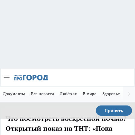
Документы
Все новости
Лайфхак
В мире
Здоровье
Зака
Принять
Что посмотреть воскресной ночью?
Открытый показ на ТНТ: «Пока