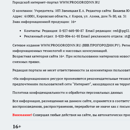
Городской интернет-портал WWW.PROGORODNN.RU
О компании: Учредитель: ИП Звеняцкая Е.А. Редактор сайта: Бакаева Ю.
Адрес: 610001, Кировская область, г. Киров, ул. Азина, дом № 80, кв. 31
Знак информационной продукции: 16+
Контакты: Редакция: 8-927-669-90-87 Email редакции: red@pg52
Рекламный отдел: 8-920-004-61-95 Email рекламного отдела: st
Сетевое издание WWW.PROGORODNN.RU (ВВВ.ПРОГОРОДНН.РУ). Регистраци
информационных технологий и массовых коммуникаций.
Возрастная категория сайта 16+. При использовании материалов новос
смежных правах.
Редакция портала не несет ответственности за комментарии пользоват
«На информационном ресурсе применяются рекомендательные техноло
предпочтениям пользователей сети "Интернет", находящихся на терр
Политика конфиденциальности и обработки персональных данных
Вся информация, размещенная на данном сайте, охраняется в соответс
воспроизведению, распространению, переработке не иначе как с пись
Внимание!
Совершая любые действия на сайте, вы автоматически при
16+