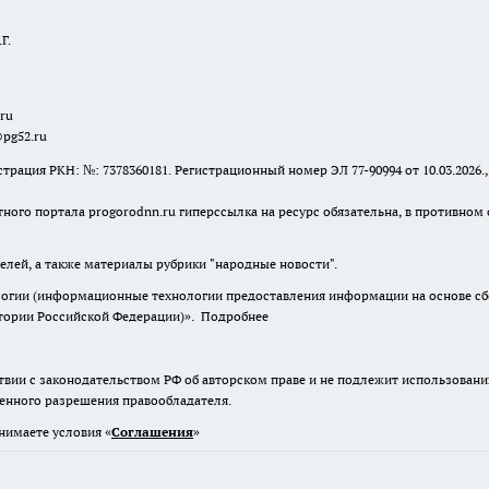
Г.
.ru
@pg52.ru
я РКН: №: 7378360181. Регистрационный номер ЭЛ 77-90994 от 10.03.2026., 
тного портала progorodnn.ru гиперссылка на ресурс обязательна
,
в противном 
елей, а также материалы рубрики "народные новости".
гии (информационные технологии предоставления информации на основе сбор
итории Российской Федерации)».
Подробнее
твии с законодательством РФ об авторском праве и не подлежит использовани
менного разрешения правообладателя.
нимаете условия «
Cоглашения
»