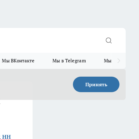
Мы ВКонтакте
Мы в Telegram
Мы в MAX
Принять
й
д НН