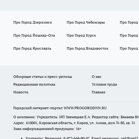
Про Город Дзержинск
Про Город Чебоксары
Про Город
Про Город Йошкар-Ола
Про Город Курск
Про Город
Про Город Ярославль
Про Город Владивосток
Про Город
Обзорные статьи и пресс-релизы
О нас
Редакционная политика
Условия труда
Новости
Главная
Городской интернет-портал WWW.PROGORODNN.RU
О компании: Учредитель: ИП Звеняцкая Е.А. Редактор сайта: Бакаева Ю.
Адрес: 610001, Кировская область, г. Киров, ул. Азина, дом № 80, кв. 31
Знак информационной продукции: 16+
Контакты: Редакция: 8-927-669-90-87 Email редакции: red@pg52