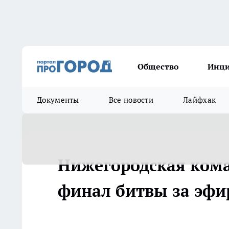
Общество
Инц
Документы
Все новости
Лайфхак
Нижегородская ком
финал битвы за эфи