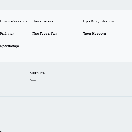
 Новочебоксарск
Наша Газета
Про Город Иваново
 Рыбинск
Про Город Уфа
Твои Новости
 Краснодара
Контакты
Авто
Г.
.ru