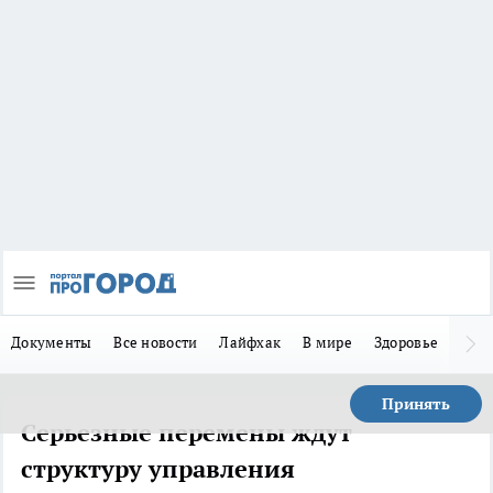
Документы
Все новости
Лайфхак
В мире
Здоровье
Зака
Принять
Серьезные перемены ждут
структуру управления