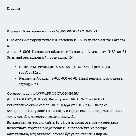
Главная
Городской интернет-портал WWW.PROGORODNN.RU
О компании: Учредитель: ИП Звеняцкая Е.А. Редактор сайта: Бакаева
Ю.Г.
Адрес: 610001, Кировская область, г. Киров, ул. Азина, дом № 80, кв. 31
Знак информационной продукции: 16+
Контакты: Редакция: 8-927-669-90-87 Email редакции:
red@pg52.ru
Рекламный отдел: 8-920-004-61-95 Email рекламного отдела:
st@pg52.ru
Сетевое издание WWW.PROGORODNN.RU
(ВВВ.ПРОГОРОДНН.РУ). Регистрация РКН: №: 7378360181.
Регистрационный номер ЭЛ 77-90994 от 10.03.2026., выдано
Федеральной службой по надзору в сфере связи, информационных
технологий и массовых коммуникаций.
Возрастная категория сайта 16+. При использовании материалов
новостного портала progorodnn.ru гиперссылка на ресурс
обязательна
,
в противном случае будут применены нормы