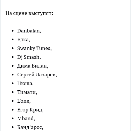
На сцене выступят:
Danbalan,
Елка,
Swanky Tunes,
Dj Smash,
Дима Билан,
Сергей Лазарев,
Нюша,
Тимати,
L'one,
Егор Крид,
Mband,
Банд’эрос,