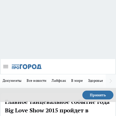
Документы
Все новости
Лайфхак
В мире
Здоровье
Зака
Принять
Главное танцевальное событие года
Big Love Show 2015 пройдет в