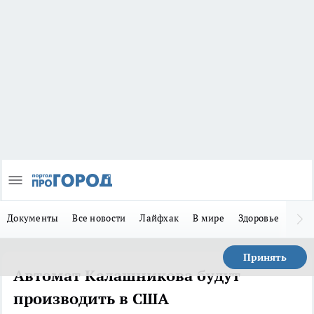
Документы
Все новости
Лайфхак
В мире
Здоровье
Зака
Принять
Автомат Калашникова будут
производить в США