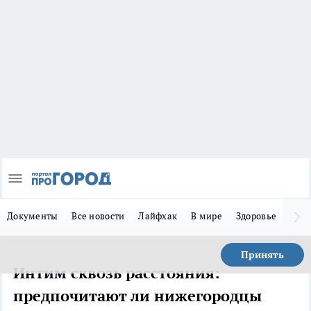
Документы
Все новости
Лайфхак
В мире
Здоровье
Зака
Принять
Интим сквозь расстояния:
предпочитают ли нижегородцы