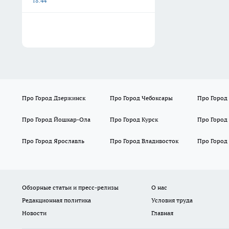
18:44
Про Город Дзержинск
Про Город Чебоксары
Про Город
Про Город Йошкар-Ола
Про Город Курск
Про Город
Про Город Ярославль
Про Город Владивосток
Про Город
Обзорные статьи и пресс-релизы
О нас
Редакционная политика
Условия труда
Новости
Главная