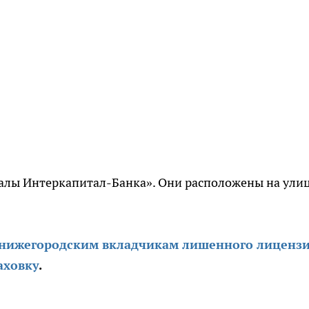
лы Интеркапитал-Банка». Они расположены на ули
нижегородским вкладчикам лишенного лиценз
аховку
.