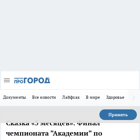
Документы
Все новости
Лайфхак
В мире
Здоровье
Зака
Принять
Сказка «5 месяцев». Финал
чемпионата "Академии" по