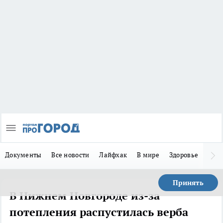
Документы
Все новости
Лайфхак
В мире
Здоровье
Зака
Принять
В Нижнем Новгороде из-за
потепления распустилась верба