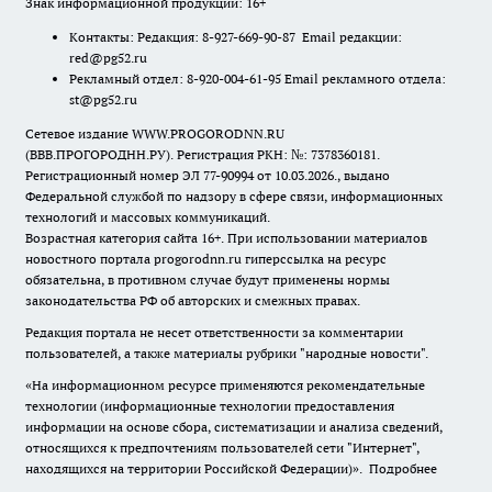
Знак информационной продукции: 16+
Контакты: Редакция: 8-927-669-90-87 Email редакции:
red@pg52.ru
Рекламный отдел: 8-920-004-61-95 Email рекламного отдела:
st@pg52.ru
Сетевое издание WWW.PROGORODNN.RU
(ВВВ.ПРОГОРОДНН.РУ). Регистрация РКН: №: 7378360181.
Регистрационный номер ЭЛ 77-90994 от 10.03.2026., выдано
Федеральной службой по надзору в сфере связи, информационных
технологий и массовых коммуникаций.
Возрастная категория сайта 16+. При использовании материалов
новостного портала progorodnn.ru гиперссылка на ресурс
обязательна
,
в противном случае будут применены нормы
законодательства РФ об авторских и смежных правах.
Редакция портала не несет ответственности за комментарии
пользователей, а также материалы рубрики "народные новости".
«На информационном ресурсе применяются рекомендательные
технологии (информационные технологии предоставления
информации на основе сбора, систематизации и анализа сведений,
относящихся к предпочтениям пользователей сети "Интернет",
находящихся на территории Российской Федерации)».
Подробнее