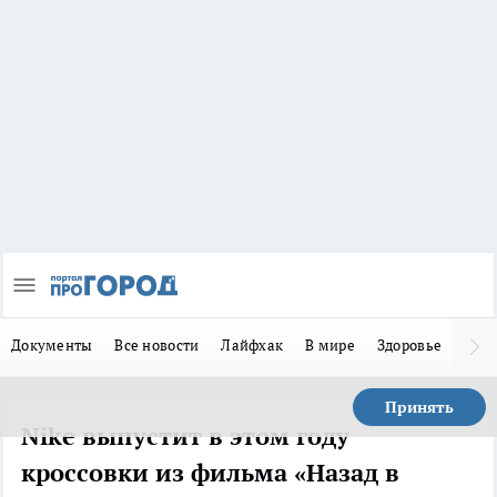
Документы
Все новости
Лайфхак
В мире
Здоровье
Зака
Принять
Nike выпустит в этом году
кроссовки из фильма «Назад в