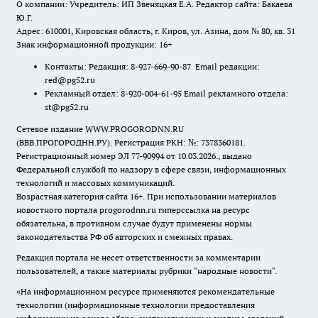
О компании: Учредитель: ИП Звеняцкая Е.А. Редактор сайта: Бакаева
Ю.Г.
Адрес: 610001, Кировская область, г. Киров, ул. Азина, дом № 80, кв. 31
Знак информационной продукции: 16+
Контакты: Редакция: 8-927-669-90-87 Email редакции:
red@pg52.ru
Рекламный отдел: 8-920-004-61-95 Email рекламного отдела:
st@pg52.ru
Сетевое издание WWW.PROGORODNN.RU
(ВВВ.ПРОГОРОДНН.РУ). Регистрация РКН: №: 7378360181.
Регистрационный номер ЭЛ 77-90994 от 10.03.2026., выдано
Федеральной службой по надзору в сфере связи, информационных
технологий и массовых коммуникаций.
Возрастная категория сайта 16+. При использовании материалов
новостного портала progorodnn.ru гиперссылка на ресурс
обязательна
,
в противном случае будут применены нормы
законодательства РФ об авторских и смежных правах.
Редакция портала не несет ответственности за комментарии
пользователей, а также материалы рубрики "народные новости".
«На информационном ресурсе применяются рекомендательные
технологии (информационные технологии предоставления