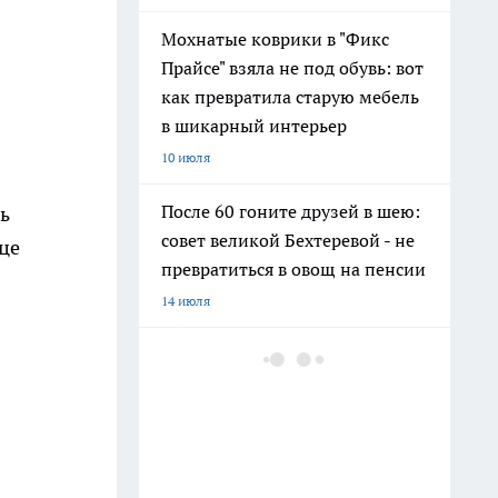
в
Мохнатые коврики в "Фикс
Прайсе" взяла не под обувь: вот
как превратила старую мебель
в шикарный интерьер
10 июля
После 60 гоните друзей в шею:
ь
совет великой Бехтеревой - не
нце
превратиться в овощ на пенсии
14 июля
Гигант с нежной душой: как
создать белоснежную стену
цветов, от которой
невозможно отвести взгляд
13 июля