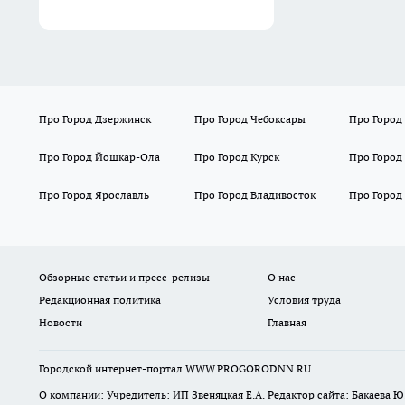
Про Город Дзержинск
Про Город Чебоксары
Про Город
Про Город Йошкар-Ола
Про Город Курск
Про Город
Про Город Ярославль
Про Город Владивосток
Про Город
Обзорные статьи и пресс-релизы
О нас
Редакционная политика
Условия труда
Новости
Главная
Городской интернет-портал WWW.PROGORODNN.RU
О компании: Учредитель: ИП Звеняцкая Е.А. Редактор сайта: Бакаева Ю.