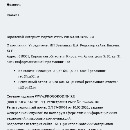
Новости
Главная
Городской интернет-портал WWW.PROGORODNN.RU
О компании: Учредитель: ИП Звеняцкая Е.А. Редактор сайта: Бакаева
Ю.Г.
Адрес: 610001, Кировская область, г. Киров, ул. Азина, дом № 80, кв. 31
Знак информационной продукции: 16+
Контакты: Редакция: 8-927-669-90-87 Email редакции:
red@pg52.ru
Рекламный отдел: 8-920-004-61-95 Email рекламного отдела:
st@pg52.ru
Сетевое издание WWW.PROGORODNN.RU
(ВВВ.ПРОГОРОДНН.РУ). Регистрация РКН: №: 7378360181.
Регистрационный номер ЭЛ 77-90994 от 10.03.2026., выдано
Федеральной службой по надзору в сфере связи, информационных
технологий и массовых коммуникаций.
Возрастная категория сайта 16+. При использовании материалов
новостного портала progorodnn.ru гиперссылка на ресурс