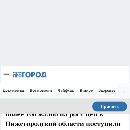
Документы
Все новости
Лайфхак
В мире
Здоровье
Зака
Принять
Более 100 жалоб на рост цен в
Нижегородской области поступило