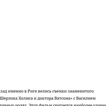
азад именно в Риге велись съемки знаменитого
Шерлока Холмса и доктора Ватсона» с Василием
авных ролях. Этот фильм считается наиболее удачн