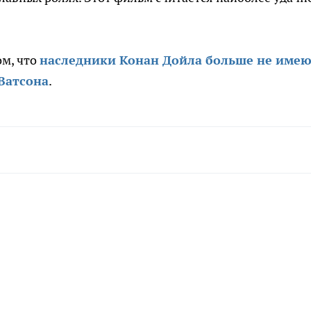
ом, что
наследники Конан Дойла больше не име
Ватсона
.