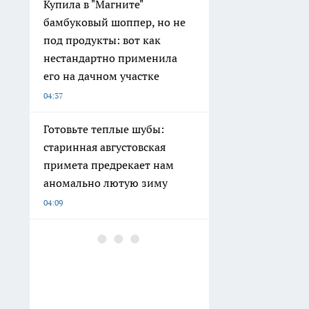
Купила в "Магните"
бамбуковый шоппер, но не
под продукты: вот как
нестандартно применила
его на дачном участке
04:37
Готовьте теплые шубы:
старинная августовская
примета предрекает нам
аномально лютую зиму
04:09
Обнаружила в «Магните»
офигенный кофе за
копейки: открываю пачку —
и кухня превращается в
венское кафе