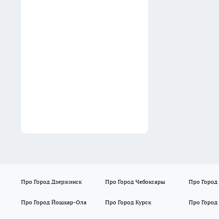
03:02
Не куст, а малиновый
фонтан: обрезаю ветки по
соболевской технике и
собираю до 10 кг ягод
02:32
Про Город Дзержинск
Про Город Чебоксары
Про Город
Про Город Йошкар-Ола
Про Город Курск
Про Город