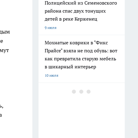
Полицейский из Семеновского
района спас двух тонущих
детей в реке Керженец
9 июля
ждым
ые
Мохнатые коврики в "Фикс
имут
Прайсе" взяла не под обувь: вот
как превратила старую мебель
в шикарный интерьер
10 июля
После 60 гоните друзей в шею:
совет великой Бехтеревой - не
ь,
превратиться в овощ на пенсии
в
14 июля
Гигант с нежной душой: как