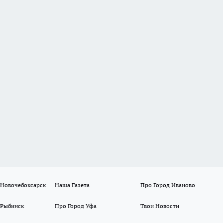
 Новочебоксарск
Наша Газета
Про Город Иваново
 Рыбинск
Про Город Уфа
Твои Новости