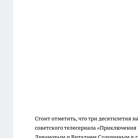
Стоит отметить, что три десятилетия н
советского телесериала «Приключения 
Ливановым и Виталием Соломиным в гл