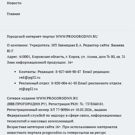
Новости
Главная
Городской интернет-портал WWW.PROGORODNN.RU
О компании: Учредитель: ИП Звеняцкая Е.А. Редактор сайта: Бакаева
Ю.Г.
Адрес: 610001, Кировская область, г. Киров, ул. Азина, дом № 80, кв. 31
Знак информационной продукции: 16+
Контакты: Редакция: 8-927-669-90-87 Email редакции:
red@pg52.ru
Рекламный отдел: 8-920-004-61-95 Email рекламного отдела:
st@pg52.ru
Сетевое издание WWW.PROGORODNN.RU
(ВВВ.ПРОГОРОДНН.РУ). Регистрация РКН: №: 7378360181.
Регистрационный номер ЭЛ 77-90994 от 10.03.2026., выдано
Федеральной службой по надзору в сфере связи, информационных
технологий и массовых коммуникаций.
Возрастная категория сайта 16+. При использовании материалов
новостного портала progorodnn.ru гиперссылка на ресурс