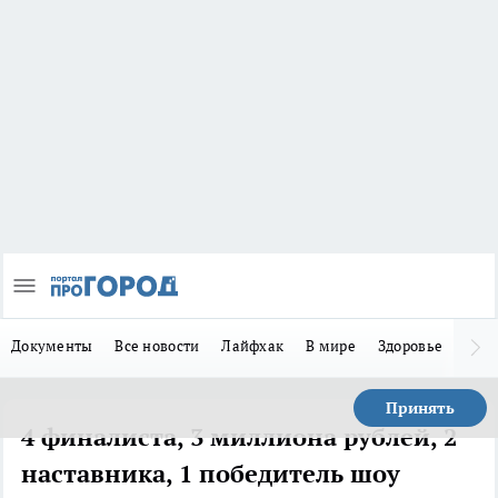
Документы
Все новости
Лайфхак
В мире
Здоровье
Зака
Принять
4 финалиста, 3 миллиона рублей, 2
наставника, 1 победитель шоу