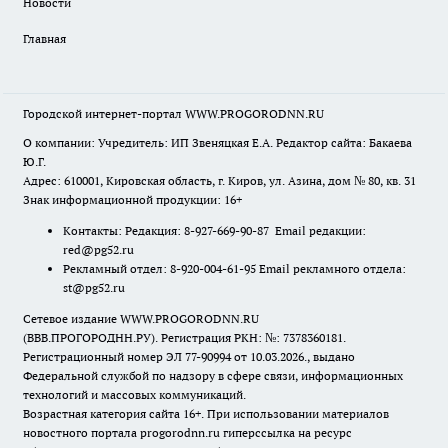
Новости
Главная
Городской интернет-портал WWW.PROGORODNN.RU
О компании: Учредитель: ИП Звеняцкая Е.А. Редактор сайта: Бакаева
Ю.Г.
Адрес: 610001, Кировская область, г. Киров, ул. Азина, дом № 80, кв. 31
Знак информационной продукции: 16+
Контакты: Редакция: 8-927-669-90-87 Email редакции:
red@pg52.ru
Рекламный отдел: 8-920-004-61-95 Email рекламного отдела:
st@pg52.ru
Сетевое издание WWW.PROGORODNN.RU
(ВВВ.ПРОГОРОДНН.РУ). Регистрация РКН: №: 7378360181.
Регистрационный номер ЭЛ 77-90994 от 10.03.2026., выдано
Федеральной службой по надзору в сфере связи, информационных
технологий и массовых коммуникаций.
Возрастная категория сайта 16+. При использовании материалов
новостного портала progorodnn.ru гиперссылка на ресурс