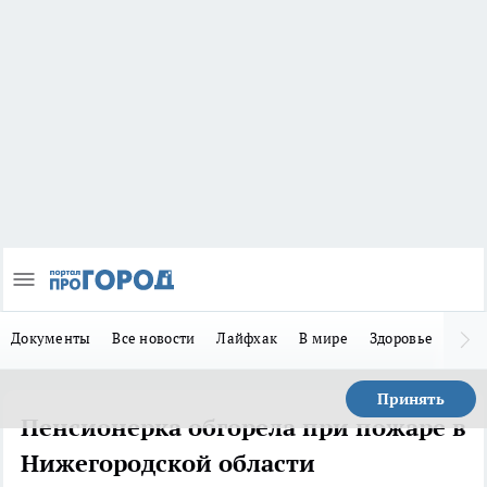
Документы
Все новости
Лайфхак
В мире
Здоровье
Зака
Принять
Пенсионерка обгорела при пожаре в
Нижегородской области