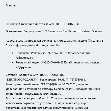
Главная
Городской интернет-портал WWW.PROGORODNN.RU
О компании: Учредитель: ИП Звеняцкая Е.А. Редактор сайта: Бакаева
Ю.Г.
Адрес: 610001, Кировская область, г. Киров, ул. Азина, дом № 80, кв. 31
Знак информационной продукции: 16+
Контакты: Редакция: 8-927-669-90-87 Email редакции:
red@pg52.ru
Рекламный отдел: 8-920-004-61-95 Email рекламного отдела:
st@pg52.ru
Сетевое издание WWW.PROGORODNN.RU
(ВВВ.ПРОГОРОДНН.РУ). Регистрация РКН: №: 7378360181.
Регистрационный номер ЭЛ 77-90994 от 10.03.2026., выдано
Федеральной службой по надзору в сфере связи, информационных
технологий и массовых коммуникаций.
Возрастная категория сайта 16+. При использовании материалов
новостного портала progorodnn.ru гиперссылка на ресурс
обязательна
,
в противном случае будут применены нормы