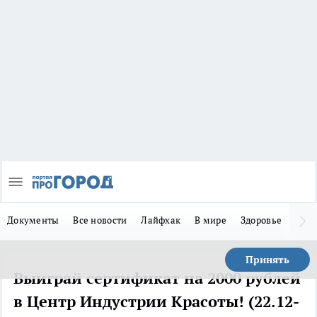
Документы
Все новости
Лайфхак
В мире
Здоровье
Зака
Принять
Выиграй сертификат на 2000 рублей
в Центр Индустрии Красоты! (22.12-